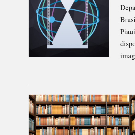
Depa
Bras
Piau
disp
imag