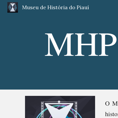
Museu de História do Piauí
Sk
MHP
O Mu
hist