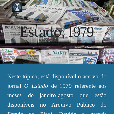
Skip to main content
Skip to navigation
Estado, 1979
Neste tópico, está disponível o acervo do
jornal
O Estado
de 197
9
referente aos
meses de
janeiro-agosto
que estão
disponíveis no Arquivo Público do