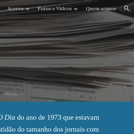
Acervo
Fotos e Vídeos
Quem somos
ion
O Dia
do ano de
1973
que estavam
stidão
do tamanho dos jornais com