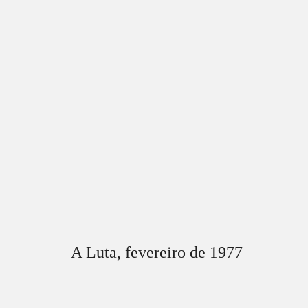
A Luta,
fevereiro
de 197
7