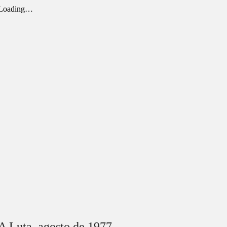
A Luta,
agosto
de 1977