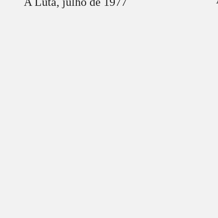
A Luta,
julho
de 1977