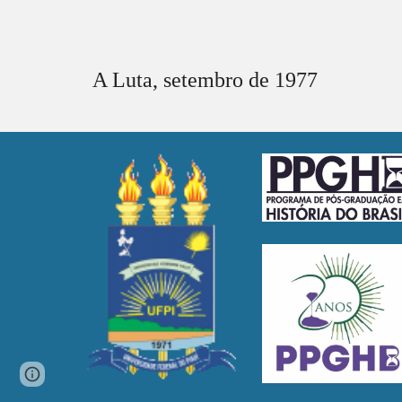
A Luta,
setembro
de 1977
Page
Report abuse
updated