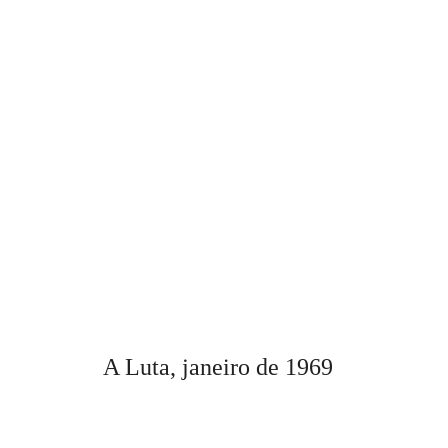
A Luta,
janeiro
de 196
9