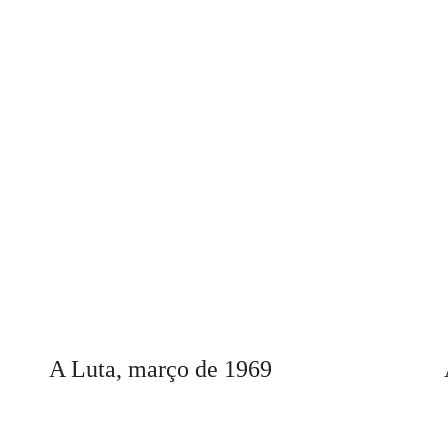
A Luta,
março
de 196
9