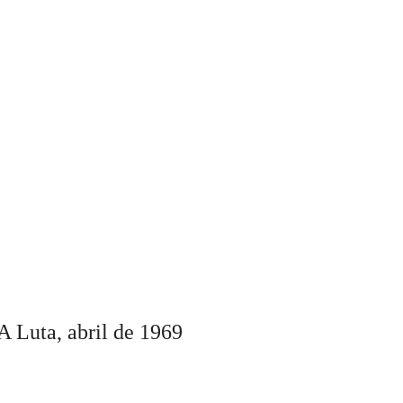
A Luta,
abril
de 196
9