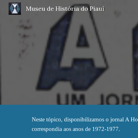
Museu de História do Piauí
Sk
Neste tópico, disponibilizamos o jornal A Ho
correspondia aos anos de 1972-1977.