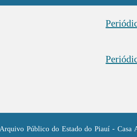
Periódi
Periódi
rquivo Público do Estado do Piauí - Casa A