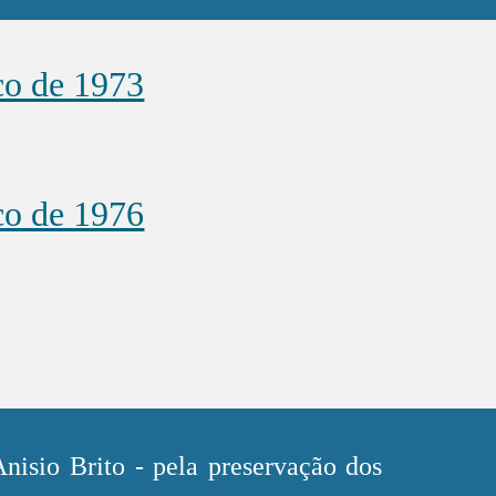
co de 1973
co de 1976
nisio Brito - pela preservação dos