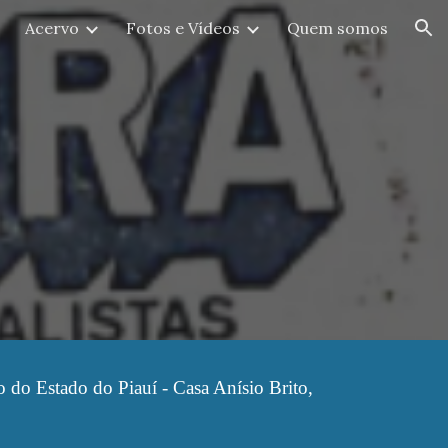
Acervo
Fotos e Vídeos
Quem somos
ion
o do Estado do Piauí - Casa Anísio Brito,