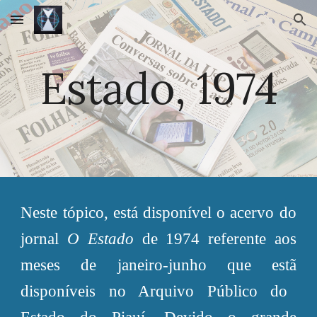
Skip to main content
Skip to navigation
Estado, 1974
Neste tópico, está disponível o acervo do
jornal
O Estado
de 197
4
referente aos
meses de janeiro-
junho
que
estã
disponíveis no Arquivo Público do