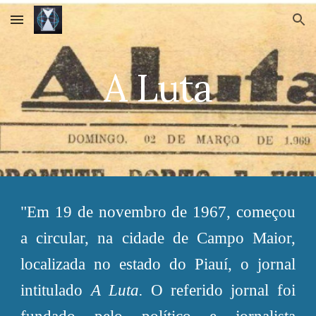
Skip to main content
Skip to navigation
A Luta
"Em 19 de novembro de 1967, começou
a circular, na cidade de Campo Maior,
localizada no estado do Piauí, o jornal
intitulado
A Luta.
O referido jornal foi