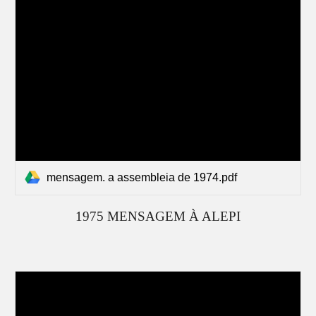
mensagem. a assembleia de 1974.pdf
19
75
MEN
S
AGEM À ALEPI