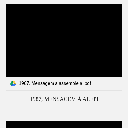
1987, Mensagem a assembleia .pdf
19
87
, MENSAGEM À ALEPI