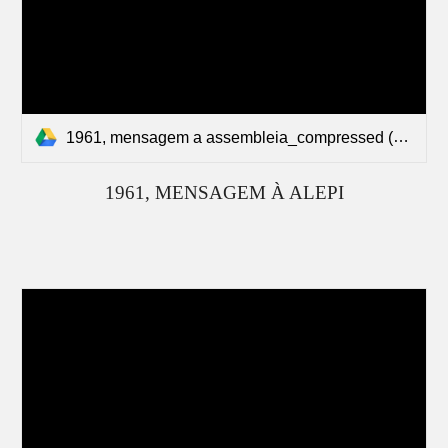
1961, mensagem a assembleia_compressed (1).pdf
196
1
, MENSAGEM À ALEPI