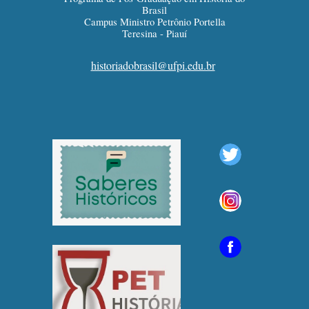
Brasil
Campus Ministro Petrônio Portella
Teresina - Piauí
historiadobrasil@ufpi.edu.br