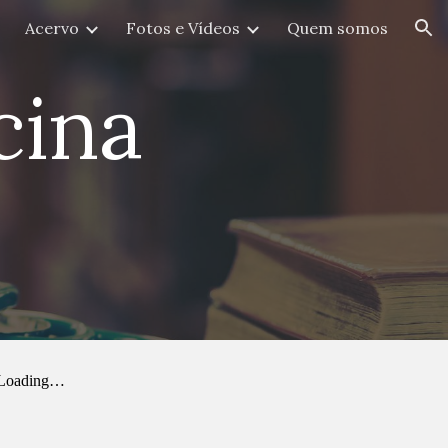
Acervo
Fotos e Vídeos
Quem somos
ion
cina